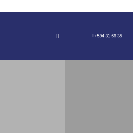
+594 31 66 35
LES RIVES DE SOULA 6
En cours
215 000 €
DÉCOUVRIR