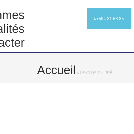
mmes
+594 31 66 35
lités
acter
Accueil
»
LE CLOS DU PRÉ